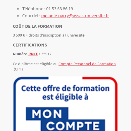
Téléphone : 01 53 63 86 19
Courriel :
melanie.parry@assas-universite.fr
TITRE
COÛT DE LA FORMATION
3 500 € + droits d'inscription à l'université
Texte
TITRE
CERTIFICATIONS
Numéro
RNCP
:
35912
Texte
Ce diplôme est éligible au
Compte Personnel de Formation
(CPF)