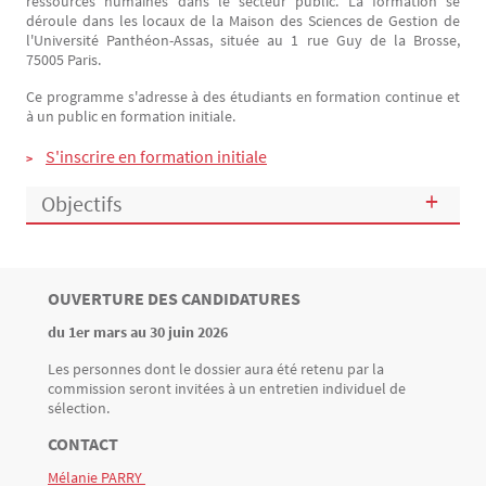
ressources humaines dans le secteur public. La formation se
déroule dans les locaux de la Maison des Sciences de Gestion de
l'Université Panthéon-Assas, située au 1 rue Guy de la Brosse,
75005 Paris.
Ce programme s'adresse à des étudiants en formation continue et
à un public en formation initiale.
S'inscrire en formation initiale
Objectifs
TITRE
OUVERTURE DES CANDIDATURES
Bloc(s) libre(s)
du 1er mars au 30 juin 2026
Texte
Les personnes dont le dossier aura été retenu par la
commission seront invitées à un entretien individuel de
sélection.
TITRE
CONTACT
Mélanie PARRY
Texte