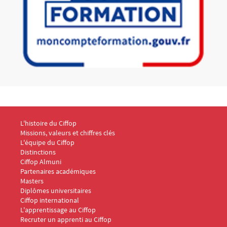
Menu Footer CIFFOP 1
L'histoire du Ciffop
Missions, valeurs et chiffres clés
L'équipe du Ciffop
Distinctions
Ciffop Almuni
Partenaires académiques
Menu Footer CIFFOP 2
Masters
Diplômes universitaires
Ciffop international
Menu Footer CIFFOP 3
L'apprentissage au Ciffop
Recruter un apprenti au Ciffop