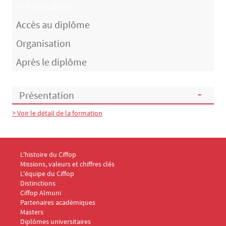
Présentation
Accès au diplôme
Organisation
Après le diplôme
Présentation
> Voir le détail de la formation
Présentation
Menu Footer CIFFOP 1
L'histoire du Ciffop
Missions, valeurs et chiffres clés
L'équipe du Ciffop
Distinctions
Ciffop Almuni
Partenaires académiques
Menu Footer CIFFOP 2
Masters
Diplômes universitaires