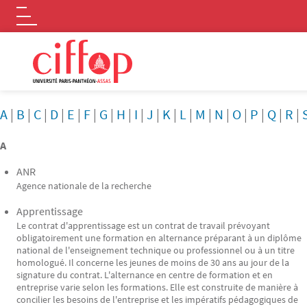
Logo
Aller au contenu principal
A
|
B
|
C
|
D
|
E
|
F
|
G
|
H
|
I
|
J
|
K
|
L
|
M
|
N
|
O
|
P
|
Q
|
R
|
A
ANR
Agence nationale de la recherche
Apprentissage
Le contrat d'apprentissage est un contrat de travail prévoyant
obligatoirement une formation en alternance préparant à un diplôme
national de l'enseignement technique ou professionnel ou à un titre
homologué. Il concerne les jeunes de moins de 30 ans au jour de la
signature du contrat. L'alternance en centre de formation et en
entreprise varie selon les formations. Elle est construite de manière à
concilier les besoins de l'entreprise et les impératifs pédagogiques de