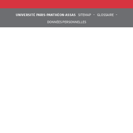
Pied de page Assas
UNIVERSITÉ PARIS-PANTHÉON-ASSAS
SITEMAP
GLOSSAIRE
DONNÉES PERSONNELLES