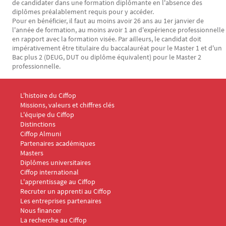
de candidater dans une formation diplômante en l'absence des
diplômes préalablement requis pour y accéder.
Pour en bénéficier, il faut au moins avoir 26 ans au 1er janvier de
l'année de formation, au moins avoir 1 an d'expérience professionnelle
en rapport avec la formation visée. Par ailleurs, le candidat doit
impérativement être titulaire du baccalauréat pour le Master 1 et d'un
Bac plus 2 (DEUG, DUT ou diplôme équivalent) pour le Master 2
professionnelle.
Menu Footer CIFFOP 1
L'histoire du Ciffop
Missions, valeurs et chiffres clés
L'équipe du Ciffop
Distinctions
Ciffop Almuni
Partenaires académiques
Menu Footer CIFFOP 2
Masters
Diplômes universitaires
Ciffop international
Menu Footer CIFFOP 3
L'apprentissage au Ciffop
Recruter un apprenti au Ciffop
Les entreprises partenaires
Nous financer
Menu Footer CIFFOP 4
La recherche au Ciffop