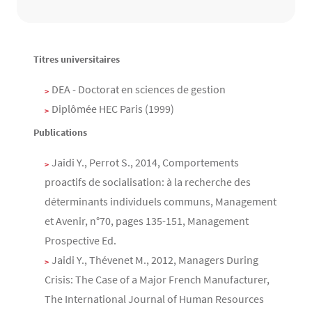
Contenu
Texte
Titres universitaires
DEA - Doctorat en sciences de gestion
Diplômée HEC Paris (1999)
Publications
Jaidi Y., Perrot S., 2014, Comportements
proactifs de socialisation: à la recherche des
déterminants individuels communs, Management
et Avenir, n°70, pages 135-151, Management
Prospective Ed.
Jaidi Y., Thévenet M., 2012, Managers During
Crisis: The Case of a Major French Manufacturer,
The International Journal of Human Resources