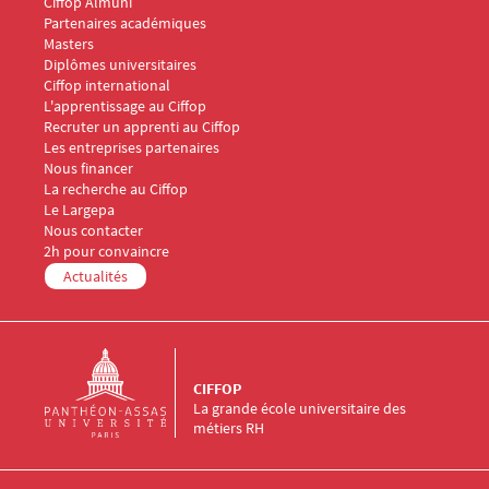
Ciffop Almuni
Partenaires académiques
Menu Footer CIFFOP 2
Masters
Diplômes universitaires
Ciffop international
Menu Footer CIFFOP 3
L'apprentissage au Ciffop
Recruter un apprenti au Ciffop
Les entreprises partenaires
Nous financer
Menu Footer CIFFOP 4
La recherche au Ciffop
Le Largepa
Menu Footer CIFFOP 5
Nous contacter
2h pour convaincre
Actualités
CIFFOP
La grande école universitaire des
métiers RH