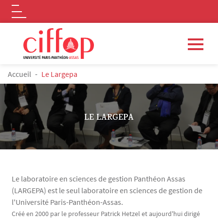
Logo
Aller au contenu principal
FIL D'ARIANE
Accueil
Le Largepa
LE LARGEPA
Le laboratoire en sciences de gestion Panthéon Assas
(LARGEPA) est le seul laboratoire en sciences de gestion de
l'Université Paris-Panthéon-Assas.
Contenu
Texte
Créé en 2000 par le professeur Patrick Hetzel et aujourd'hui dirigé