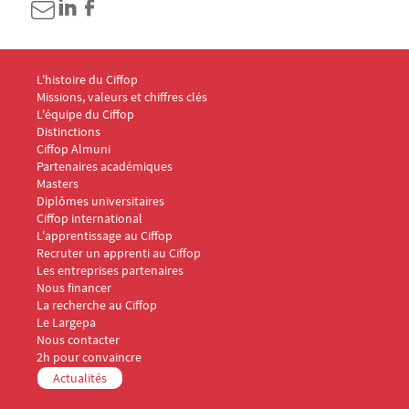
Menu Footer CIFFOP 1
L'histoire du Ciffop
Missions, valeurs et chiffres clés
L'équipe du Ciffop
Distinctions
Ciffop Almuni
Partenaires académiques
Menu Footer CIFFOP 2
Masters
Diplômes universitaires
Ciffop international
Menu Footer CIFFOP 3
L'apprentissage au Ciffop
Recruter un apprenti au Ciffop
Les entreprises partenaires
Nous financer
Menu Footer CIFFOP 4
La recherche au Ciffop
Le Largepa
Menu Footer CIFFOP 5
Nous contacter
2h pour convaincre
Actualités