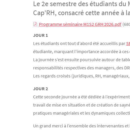
Le 2e semestre des étudiants du M
Cap'RH, consacré cette année à l
Programme séminaire M1S2 GRH 2026.pdf
(68
Contenu
Texte
JOUR 1
Les étudiants ont tout d’abord été accueillis par
S
étudiante, marquant l’importance accordée à ces e
La journée s’est ensuite poursuivie autour de tabl
responsabilités respectives des managers, des DR
Les regards croisés (juridiques, RH, managériaux,
JOUR 2
Cette seconde journée a été dédiée à l’expériment
travail de mise en situation et de création de sayn
pratiques managériales et les dynamiques collectiv
Un grand merci à l’ensemble des intervenantes et