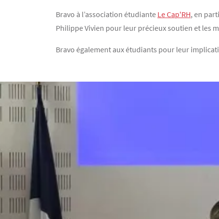
Bravo à l’association étudiante
Le Cap'RH
, en par
Philippe Vivien pour leur précieux soutien et les m
Bravo également aux étudiants pour leur implicatio