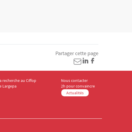
Partager cette page
a recherche au Ciffop
Nous contacter
enu Footer CIFFOP 4
Menu Footer CIFFOP 5
e Largepa
2h pour convaincre
Actualités