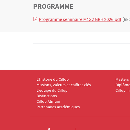
TITRE
PROGRAMME
Bloc(s) libre(s)
Programme séminaire M1S2 GRH 2026.pdf
(68
Texte
L'histoire du Ciffop
Masters
Menu Footer CIFFOP 1
Menu F
Missions, valeurs et chiffres clés
Diplômes
L'équipe du Ciffop
Ciffop i
Distinctions
Ciffop Almuni
Partenaires académiques