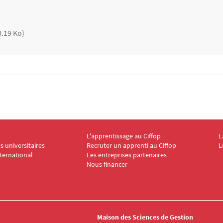
0.19 Ko)
L'apprentissage au Ciffop
L
ooter CIFFOP 2
Menu Footer CIFFOP 3
M
 universitaires
Recruter un apprenti au Ciffop
L
nternational
Les entreprises partenaires
Nous financer
Maison des Sciences de Gestion