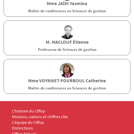
Mme
JAÏDI
Yasmina
Maître de conférences en Sciences de gestion
M.
MACLOUF
Étienne
Professeur de Sciences de gestion
Mme
VOYNNET-FOURBOUL
Catherine
Maître de conférences en Sciences de gestion
Menu Footer CIFFOP 1
L'histoire du Ciffop
Missions, valeurs et chiffres clés
L'équipe du Ciffop
Distinctions
Ciffop Almuni