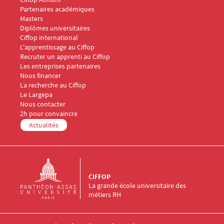
Partenaires académiques
Menu Footer CIFFOP 2
Masters
Diplômes universitaires
Ciffop international
Menu Footer CIFFOP 3
L'apprentissage au Ciffop
Recruter un apprenti au Ciffop
Les entreprises partenaires
Nous financer
Menu Footer CIFFOP 4
La recherche au Ciffop
Le Largepa
Menu Footer CIFFOP 5
Nous contacter
2h pour convaincre
Actualités
CIFFOP
La grande école universitaire des
métiers RH