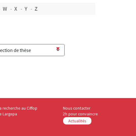
W
X
Y
Z
a recherche au Ciffop
Nous contacter
enu Footer CIFFOP 4
Menu Footer CIFFOP 5
e Largepa
2h pour convaincre
Actualités