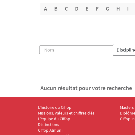
A
B
C
D
E
F
G
H
I
Aucun résultat pour votre recherche
L'histoire du Ciffop
Masters
Menu Footer CIFFOP 1
Menu F
Missions, valeurs et chiffres clés
Diplômes
L'équipe du Ciffop
Ciffop i
Distinctions
Ciffop Almuni