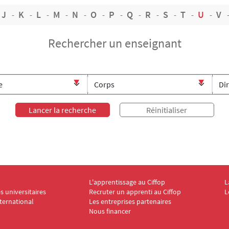
J
K
L
M
N
O
P
Q
R
S
T
U
V
Rechercher un enseignant
L'apprentissage au Ciffop
L
ooter CIFFOP 2
Menu Footer CIFFOP 3
M
 universitaires
Recruter un apprenti au Ciffop
L
nternational
Les entreprises partenaires
Nous financer