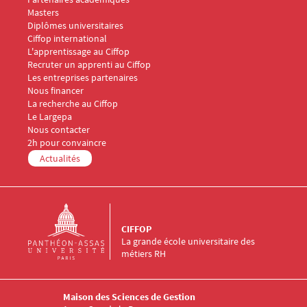
Menu Footer CIFFOP 2
Masters
Diplômes universitaires
Ciffop international
Menu Footer CIFFOP 3
L'apprentissage au Ciffop
Recruter un apprenti au Ciffop
Les entreprises partenaires
Nous financer
Menu Footer CIFFOP 4
La recherche au Ciffop
Le Largepa
Menu Footer CIFFOP 5
Nous contacter
2h pour convaincre
Actualités
CIFFOP
La grande école universitaire des
métiers RH
Maison des Sciences de Gestion