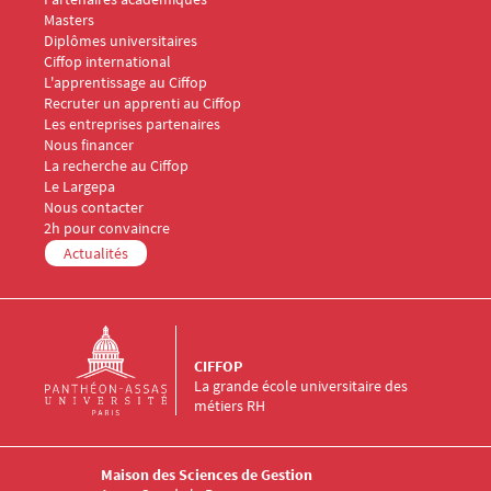
Menu Footer CIFFOP 2
Masters
Diplômes universitaires
Ciffop international
Menu Footer CIFFOP 3
L'apprentissage au Ciffop
Recruter un apprenti au Ciffop
Les entreprises partenaires
Nous financer
Menu Footer CIFFOP 4
La recherche au Ciffop
Le Largepa
Menu Footer CIFFOP 5
Nous contacter
2h pour convaincre
Actualités
CIFFOP
La grande école universitaire des
métiers RH
Maison des Sciences de Gestion