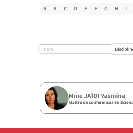
A
B
C
D
E
F
G
H
I
Mme
JAÏDI
Yasmina
Maître de conférences en Scienc