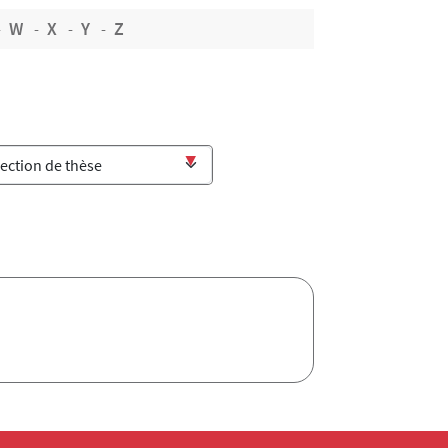
W
X
Y
Z