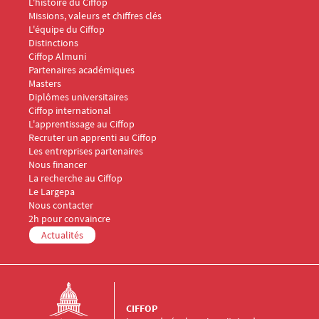
Menu Footer CIFFOP 1
L'histoire du Ciffop
Missions, valeurs et chiffres clés
L'équipe du Ciffop
Distinctions
Ciffop Almuni
Partenaires académiques
Menu Footer CIFFOP 2
Masters
Diplômes universitaires
Ciffop international
Menu Footer CIFFOP 3
L'apprentissage au Ciffop
Recruter un apprenti au Ciffop
Les entreprises partenaires
Nous financer
Menu Footer CIFFOP 4
La recherche au Ciffop
Le Largepa
Menu Footer CIFFOP 5
Nous contacter
2h pour convaincre
Actualités
CIFFOP