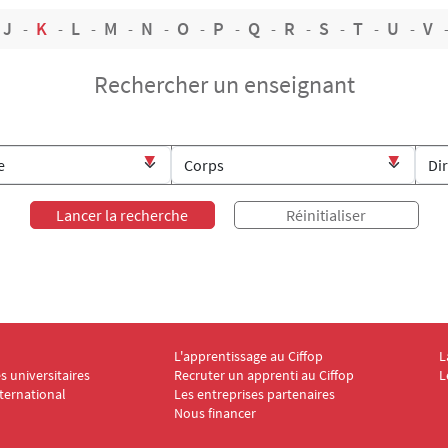
J
K
L
M
N
O
P
Q
R
S
T
U
V
Rechercher un enseignant
L'apprentissage au Ciffop
L
ooter CIFFOP 2
Menu Footer CIFFOP 3
M
 universitaires
Recruter un apprenti au Ciffop
L
nternational
Les entreprises partenaires
Nous financer