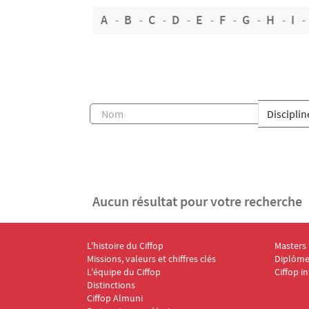
A
B
C
D
E
F
G
H
I
Aucun résultat pour votre recherche
L'histoire du Ciffop
Masters
Menu Footer CIFFOP 1
Menu F
Missions, valeurs et chiffres clés
Diplômes
L'équipe du Ciffop
Ciffop i
Distinctions
Ciffop Almuni