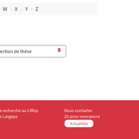
W
X
Y
Z
a recherche au Ciffop
Nous contacter
enu Footer CIFFOP 4
Menu Footer CIFFOP 5
e Largepa
2h pour convaincre
Actualités